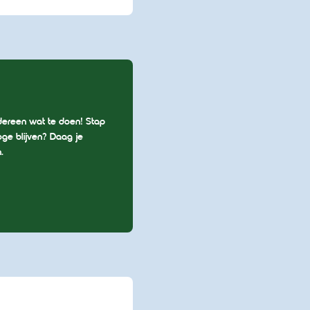
edereen wat te doen! Stap
oge blijven? Daag je
.