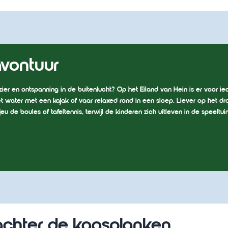
avontuur
zier en ontspanning in de buitenlucht? Op het Eiland van Hein is er voor i
 water met een kajak of vaar relaxed rond in een sloep. Liever op het dr
eu de boules of tafeltennis, terwijl de kinderen zich uitleven in de speeltuin
 achter de kaasplanken