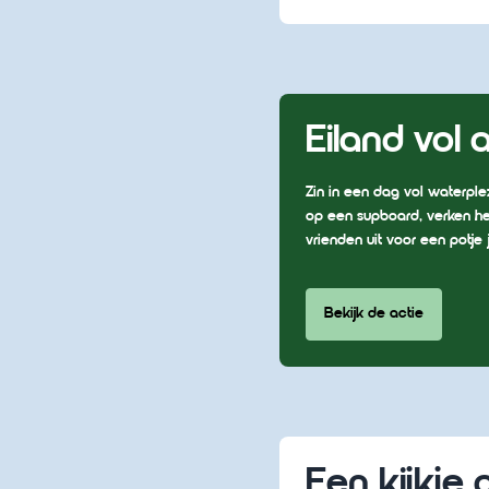
Eiland vol 
Zin in een dag vol waterple
op een supboard, verken het
vrienden uit voor een potje j
Bekijk de actie
Een kijkje