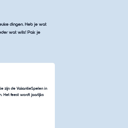
leuke dingen. Heb je wat
ieder wat wils! Pak je
 zijn de VakantieSpelen in
 Het feest wordt jaarlijks