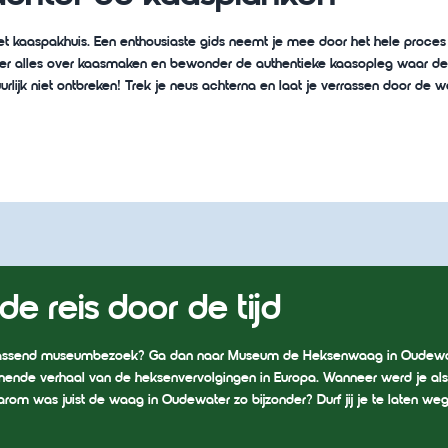
et kaaspakhuis. Een enthousiaste gids neemt je mee door het hele proce
, leer alles over kaasmaken en bewonder de authentieke kaasopleg waar de
urlijk niet ontbreken! Trek je neus achterna en laat je verrassen door de w
e reis door de tijd
errassend museumbezoek? Ga dan naar Museum de Heksenwaag in Oudewate
ende verhaal van de heksenvervolgingen in Europa. Wanneer werd je als
rom was juist de waag in Oudewater zo bijzonder? Durf jij je te laten we