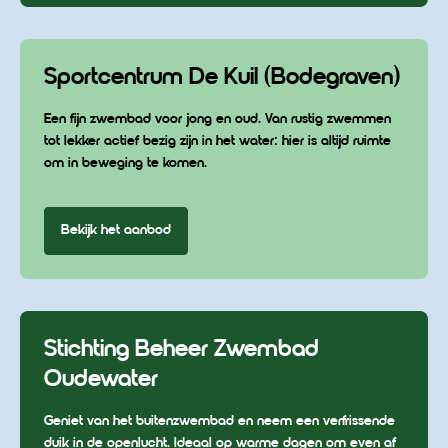
Sportcentrum De Kuil (Bodegraven)
Een fijn zwembad voor jong en oud. Van rustig zwemmen
tot lekker actief bezig zijn in het water: hier is altijd ruimte
om in beweging te komen.
Bekijk het aanbod
Stichting Beheer Zwembad
Oudewater
Geniet van het buitenzwembad en neem een verfrissende
duik in de openlucht. Ideaal op warme dagen om even af