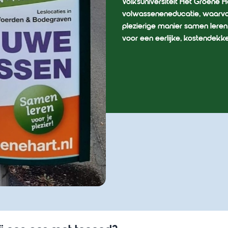
Volksuniversiteit Het Groene H
volwasseneneducatie, waarvoo
plezierige manier samen leren
voor een eerlijke, kostendekk