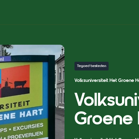
Tegoed besteden
Volksuniversiteit Het Groene H
Volksuni
Groene 