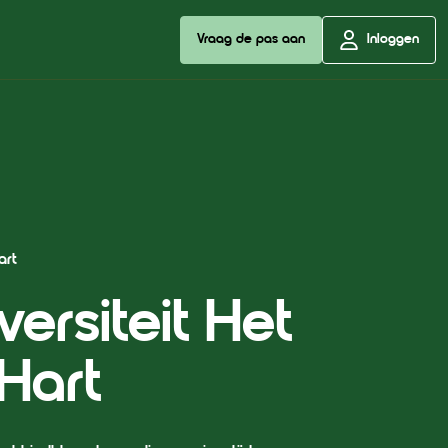
Vraag de pas aan
Inloggen
art
versiteit Het
Hart