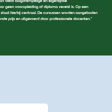
art biedt laagdrempelige en eigentijdse
r geen vooropleiding of diploma vereist is. Op een
 staat hierbij centraal. De cursussen worden aangeboden
ende prijs en uitgevoerd door professionele docenten.”