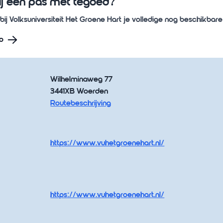
ij een pas met tegoed?
bij Volksuniversiteit Het Groene Hart je volledige nog beschikba
o
Wilhelminaweg 77
3441XB Woerden
Routebeschrijving
https://www.vuhetgroenehart.nl/
https://www.vuhetgroenehart.nl/