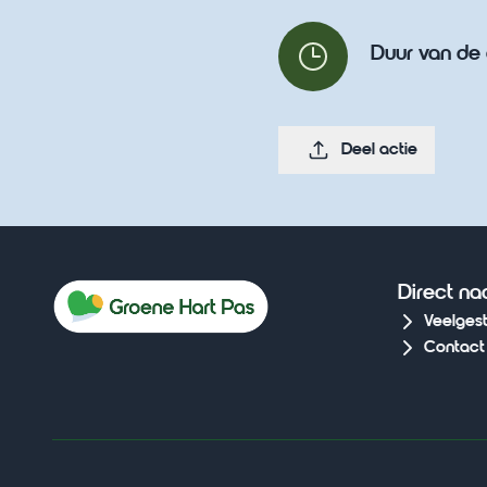
Duur van de 
Deel actie
Direct na
Veelges
Contact