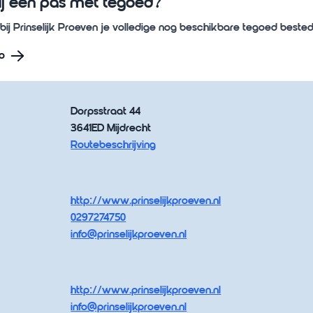
ij een pas met tegoed?
bij Prinselijk Proeven je volledige nog beschikbare tegoed beste
o
Dorpsstraat 44
3641ED Mijdrecht
Routebeschrijving
http://www.prinselijkproeven.nl
0297274750
info@prinselijkproeven.nl
http://www.prinselijkproeven.nl
info@prinselijkproeven.nl