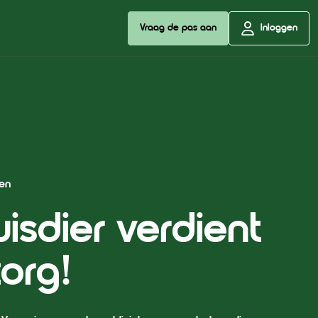
Vraag de pas aan
Inloggen
en
isdier verdient
org!