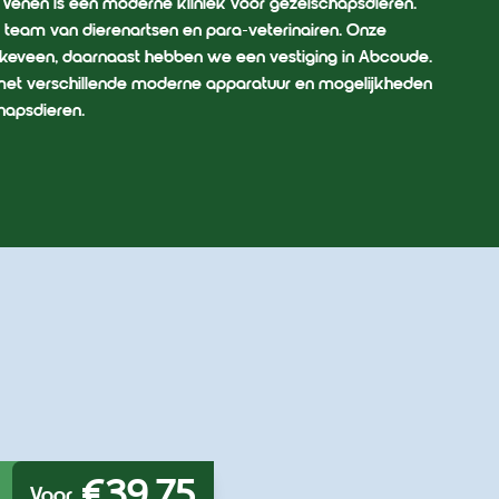
 Venen is een moderne kliniek voor gezelschapsdieren.
team van dierenartsen en para-veterinairen. Onze
Vinkeveen, daarnaast hebben we een vestiging in Abcoude.
t met verschillende moderne apparatuur en mogelijkheden
hapsdieren.
€39,75
Voor