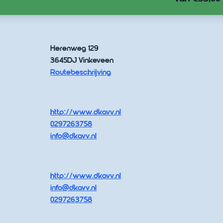
Herenweg 129
3645DJ Vinkeveen
Routebeschrijving
http://www.dkavv.nl
0297263758
info@dkavv.nl
http://www.dkavv.nl
info@dkavv.nl
0297263758