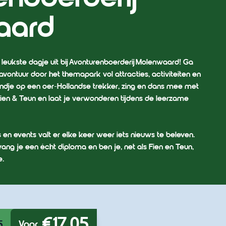
aard
 leukste dagje uit bij Avonturenboerderij Molenwaard! Ga
ontuur door het themapark vol attracties, activiteiten en
rondje op een oer-Hollandse trekker, zing en dans mee met
Fien & Teun en laat je verwonderen tijdens de leerzame
en events valt er elke keer weer iets nieuws te beleven.
ang je een écht diploma en ben je, net als Fien en Teun,
e.
€17,05
5
Voor