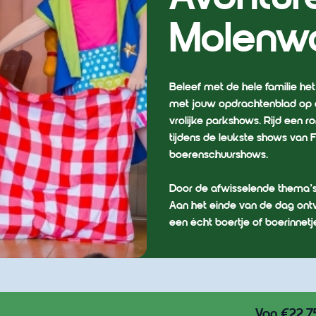
Molenw
Beleef met de hele familie het
met jouw opdrachtenblad op av
vrolijke parkshows. Rijd een 
tijdens de leukste shows van 
boerenschuurshows.
Door de afwisselende thema’s 
Aan het einde van de dag ontv
een écht boertje of boerinnetj
Van €22,7