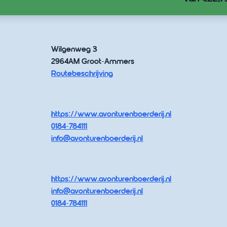
Wilgenweg 3
2964AM Groot-Ammers
Routebeschrijving
https://www.avonturenboerderij.nl
0184-784111
info@avonturenboerderij.nl
https://www.avonturenboerderij.nl
info@avonturenboerderij.nl
0184-784111