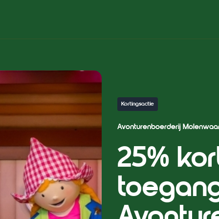
Kortingsactie
Avonturenboerderij Molenwaa
25% kor
toegang
Avontur