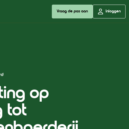
Vraag de pas aan
Inloggen
rd
ting op
 tot
enboerderij