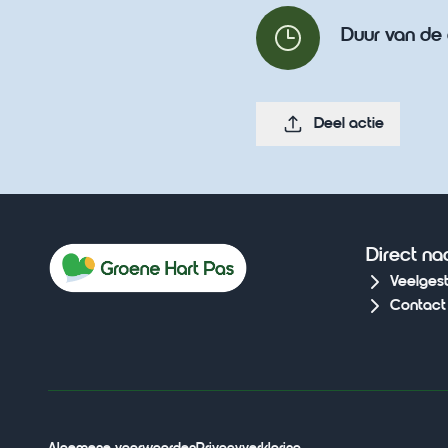
Duur van de 
Deel actie
Direct na
Veelges
Contact